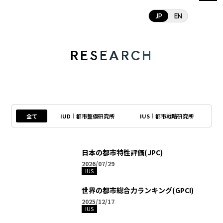
JP
EN
R
E
S
E
A
R
C
H
全て
IUD
都市整備研究所
IUS
都市戦略研究所
日本の都市特性評価(JPC)
2026/07/29
IUS
世界の都市総合力ランキング(GPCI)
2025/12/17
IUS