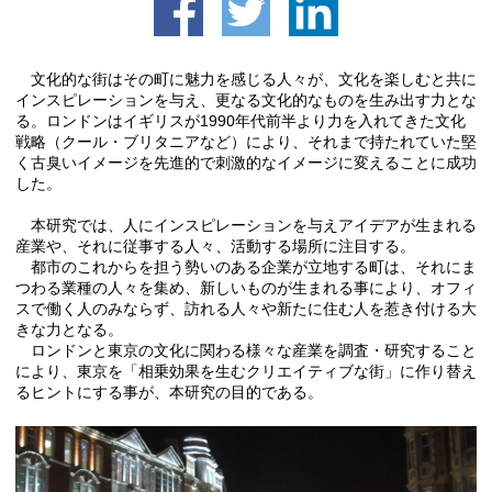
ロンドンサー
LONDON VS T
～都市の文化力比
facebook
twitter
L
文化的な街はその町に魅力を感じる人々が、
インスピレーションを与え、更なる文化的なも
る。ロンドンはイギリスが1990年代前半より
戦略（クール・ブリタニアなど）により、それ
く古臭いイメージを先進的で刺激的なイメージ
した。