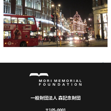
本研究では、人にインスピレーションを与え
産業や、それに従事する人々、活動する場所に
都市のこれからを担う勢いのある企業が立地
つわる業種の人々を集め、新しいものが生まれ
スで働く人のみならず、訪れる人々や新たに住
きな力となる。
ロンドンと東京の文化に関わる様々な産業を
により、東京を「相乗効果を生むクリエイティ
るヒントにする事が、本研究の目的である。