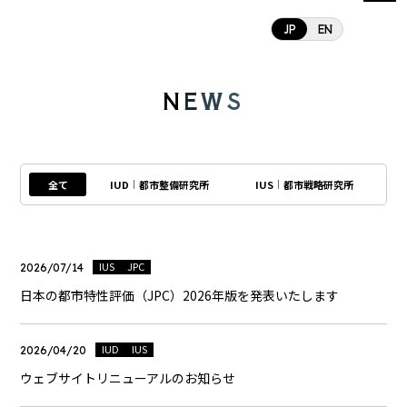
JP
EN
N
E
W
S
全て
IUD
都市整備研究所
IUS
都市戦略研究所
IUS
JPC
2026/07/14
日本の都市特性評価（JPC）2026年版を発表いたします
IUD
IUS
2026/04/20
ウェブサイトリニューアルのお知らせ