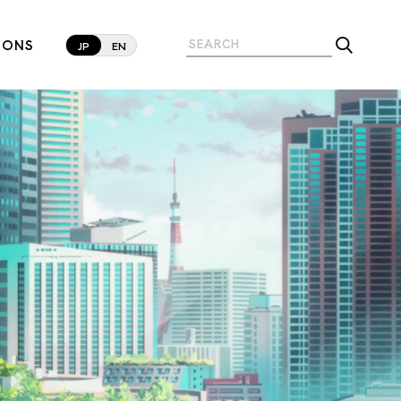
IONS
JP
EN