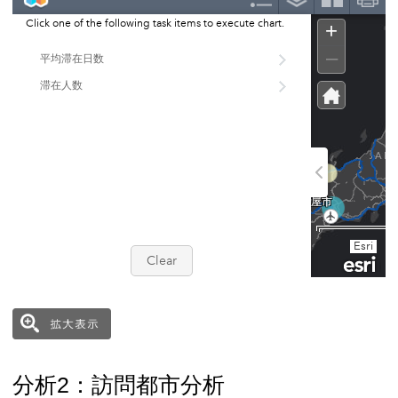
しました。モバイル空間統計とは、株式会社NTT
トワークのしくみを使用して作成される統計情報で
おおまかな人口の位置情報を、24時間365日把握
今回の調査では、訪日外国人に関する「分布統計」
れぞれの空間統計データを用いて、訪日外国人の「
び「訪問都市分析」、「都市間動態分析」の3つの
分析1：滞在都市分析
対象期間内に、対象22都市に滞在した訪日外国人
で集計しました。当分析によって、対象都市におけ
数の総数を明らかにするとともに、相対的な規模の