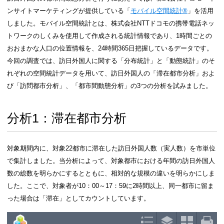
ための一つの鍵は、拡大が確実視されている世界交
それらの都市間でダイナミックな対流を起こすこと
査では、今後の各都市の観光戦略立案に資すること
対象都市を起点とした時の訪日外国人の都市間動態
ことで、主に観光という視点での各都市の可能性や
した。
調査分析手法
訪日外国人の都市間動態分析を行うにあたっては、
ンサイトマーケティングが提供している「
モバイル