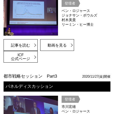
ヨークやロンドン、パリ、シンガポ
た世界の大都市において、新型コロナ
デミックがどのように働き方や住まい
いるのか、そしてそれらの変化は都市の
ような変化の兆しを見せ始めているの
にフォーカスし、世界の有識者ととも
築・都市計画、環境など多角的な視点て
た。以下このセッションのサマリーをPart
部構成に分けて紹介する。