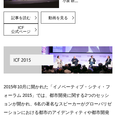
ICF2017 都市開発セッション 1
東京2035：輝く世界都市－ビジョン－
登壇者
サスキア・
リチャード
アレン・J
ピーター・
市川宏雄
竹中平蔵
記事を読む
動画を見る
ICF