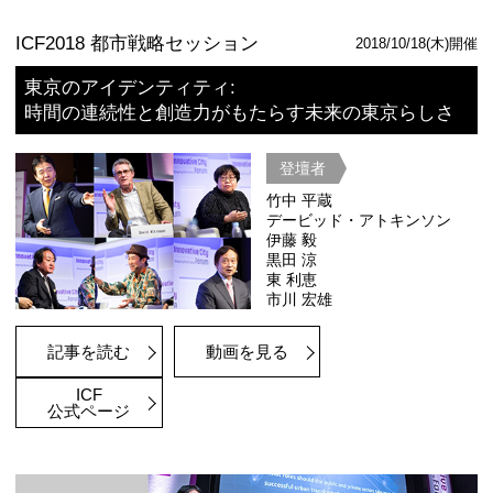
記事を読む
イベントサイト
ICF2019 都市戦略セッション
東京2035― 輝く世界都市
～人は未来の都市空間に何を望むのか
登壇者
市川宏雄
葉村真樹