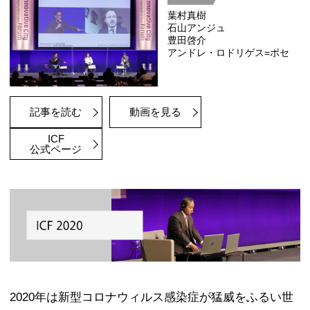
ICF2021の分科会B1「都市の未来像（Visio
urban future）」では、「距離と密
というサブテーマをもとに、COVID-1
す変化、特に都市における距離や密度
がどのように再定義されるのかを考え
の時代の都市の姿に関して、建築・都
ス、アートなど幅広い視点で議論を行
分科会B1 都市の未来像（Visions of an
urban future）