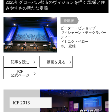
竹中 平蔵
市川 宏雄
足立 直樹
大越 いづ
小泉 耕二
記事を読む
動画を見る
ICF
公式ページ
Future Living
人は誰と、どこで、どのように暮らす