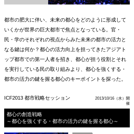
観の多様化と、テクノロジーが浸透し
ザインする～
登壇者
足立 直樹
片山 浩晶
市原 敬介
丸 幸弘
ICF
記事を読む
公式ページ