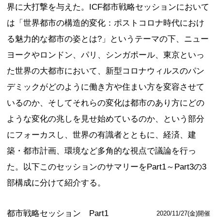
都市の未来像 ～ 距離と密度の価値の
登壇者
葉村真樹
石山アンジ
豊田啓介
アンドレ・
記事を読む
動画を見る
ICF
公式ページ