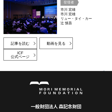
Future Work
人はなぜ、どこで、どのように働くの
ロジーと共生する働き方をデザインす
登壇者
大越 いづ
吉田 浩一
南 章行
根来 龍之
ICF
記事を読む