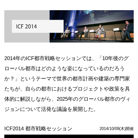
ォーラム2016」では、Future Living、Fu
Future Mobility、Future Entertai
分かれ、有識者の議論に参加者も加わり
後（2035年）の東京に住む人々のラ
いて議論した。ここではその概要を紹
オープニング・セッション
未来東京セッション：TOKYO 2035
登壇者