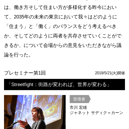
ICF
公式ページ
都市戦略セッション Part2
パネリストプレゼンテーション
登壇者
ベン・ロジ
ジョナサン
村木美貴
リーミン・