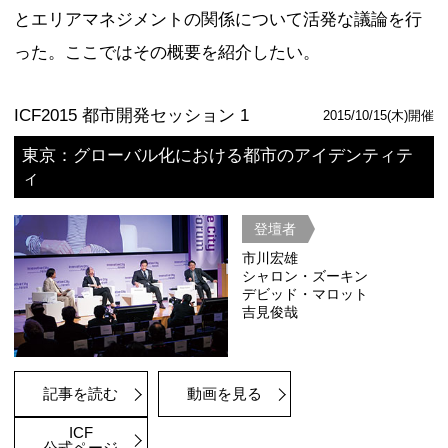
公式ページ
ICF2017 都市開発セッション 2
東京2035：輝く世界都市－戦略－
登壇者
サスキア・
リチャード
アレン・J
ピーター・
市川宏雄
竹中平蔵