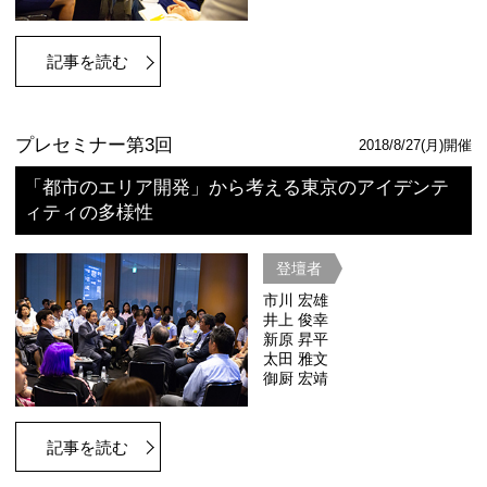
記事を読む
イベントサイト
プレセミナー第3回
「Beyond Tokyo 2020: ロンドン
ク・レガシーの軌跡」
登壇者
リチャード
山嵜 一也