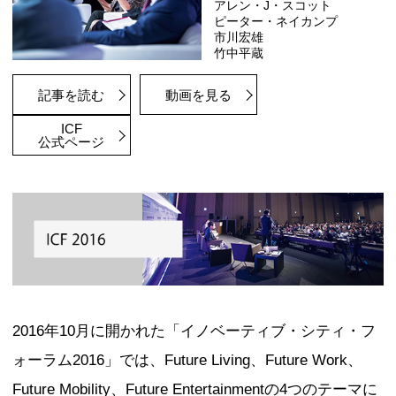
プレセミナー第1回
「建築と都市史」から考える東京のア
ィ
登壇者
市川 宏雄
黒田 涼
伊藤 毅