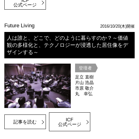
記事を読む
プレセミナー第3回
「都市のエリア開発」から考える東京
ィティの多様性
登壇者
市川 宏雄
井上 俊幸
新原 昇平