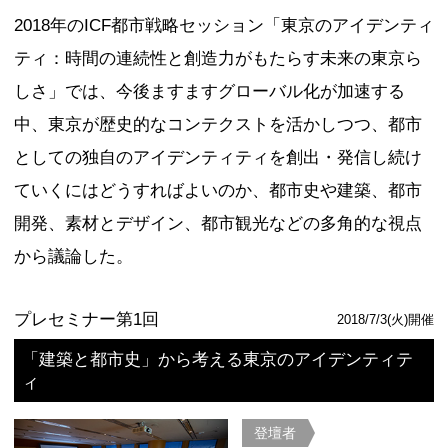
論を行った。
プレセミナー第1回
「Streetfight：街路が変われば、世
登壇者
市川 宏雄
ジャネット