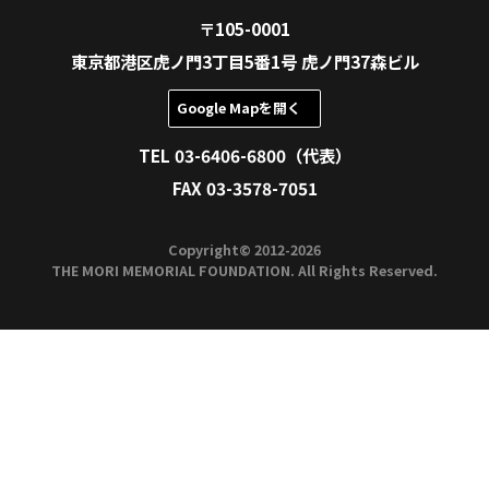
公式ページ
Future Mobility
人はなぜ、どのように移動するのか？
ーが変革する移動の意味をデザインす
登壇者
小泉 耕二
野辺 継雄
金谷 元気
谷口 恒