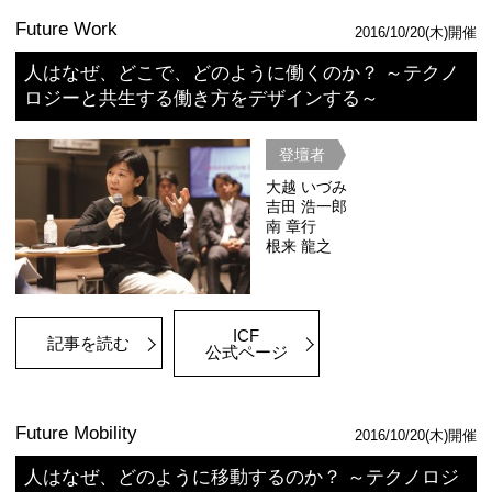
太田 雅文
御厨 宏靖
記事を読む
ICF2018 都市戦略セッション
東京のアイデンティティ:
時間の連続性と創造力がもたらす未来
登壇者