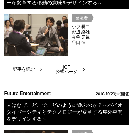
竹中 平蔵
デービッド
伊藤 毅
黒田 涼
東 利恵
市川 宏雄
記事を読む
動画を見る
ICF
公式ページ