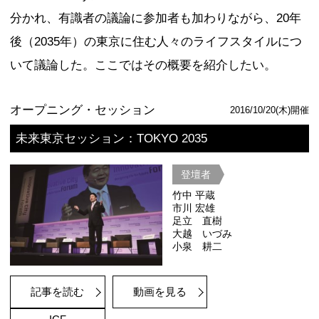
記事を読む
プレセミナー第2回
「素材・デザイン」から考えるアイデ
承の柔軟な発想
登壇者
市川 宏雄
東 利恵
榊田 倫之
石井 リーサ