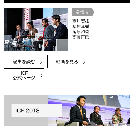
2019年は3回にわたるプレセミナーを
ICF都市戦略セッションにおいては「東京
世界都市 ～人は未来の都市空間に何を
は、働き方そして住まい方が多様化す
て、2035年の未来の東京において我々
「住まう」と「働く」のバランスをど
か、そしてどのように両者を共存させ
きるか、について会場からの意見をい