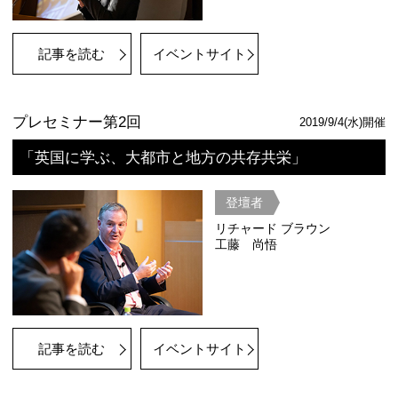
記事を読む
動画を見る
ICF
公式ページ
都市戦略セッション Part3
パネルディスカッション
登壇者
市川宏雄
ベン・ロジ