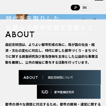
JP
EN
時
代
を
先
取
り
し
た
比
類
な
き
都
市
空
間
を
見
据
え
て
ABOUT
森記念財団
森記念財団は、よりよい都市形成の為に、我が国の社会・経
済・文化の変化に対応し、時代に即した都市づくり・まちづく
りに関する調査研究及び普及啓発を主体とした公益的な事業活
動を展開し、公共の福祉に寄与する活動を行っています。
ABOUT
森記念財団について
IUD
都市整備研究所
都市の様々な課題に対応するため、都市の開発・運営に関する