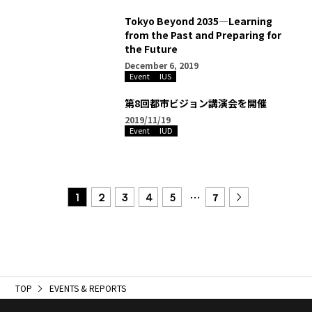
Tokyo Beyond 2035—Learning
from the Past and Preparing for
the Future
December 6, 2019
Event
IUS
第8回都市ビジョン講演会を開催
2019/11/19
Event
IUD
…
1
2
3
4
5
7
TOP
EVENTS & REPORTS