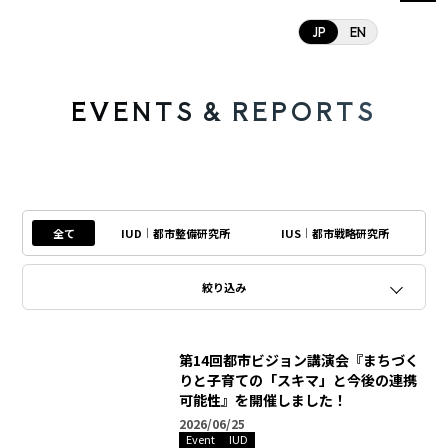
JP
EN
E
V
E
N
T
S
&
R
E
P
O
R
T
S
全て
IUD
都市整備研究所
IUS
都市戦略研究所
絞り込み
第14回都市ビジョン講演会『まちづく
りと子育ての「スキマ」と今後の連携
可能性』を開催しました！
2026/06/25
Event
IUD