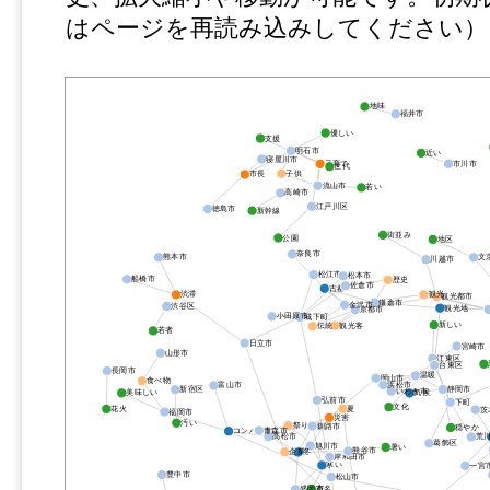
はページを再読み込みしてください）
地味
福井市
優しい
支援
明石市
近い
寝屋川市
市川市
子育て
世代
子供
市長
流山市
若い
高崎市
江戸川区
徳島市
新幹線
街並み
公園
地区
奈良市
熊本市
文
川越市
松江市
松本市
船橋市
歴史
佐倉市
古都
観光
渋滞
観光都市
鎌倉市
金沢市
渋谷区
観光地
京都市
小田原市
城下町
新しい
観光客
伝統
若者
日立市
宮崎市
山形市
江東区
台東区
長岡市
温暖
岡山市
食べ物
浜松市
富山市
静岡市
新宿区
いわき市
美味しい
気候
弘前市
下町
文化
夏
花火
茨
福岡市
災害
汚い
祭り
釧路市
穏やか
青森市
コンパクト
高松市
荒
葛飾区
旭川市
暑い
熊谷市
企業
冬
岸和田市
寒い
一宮
豊中市
松山市
有名
盛岡市