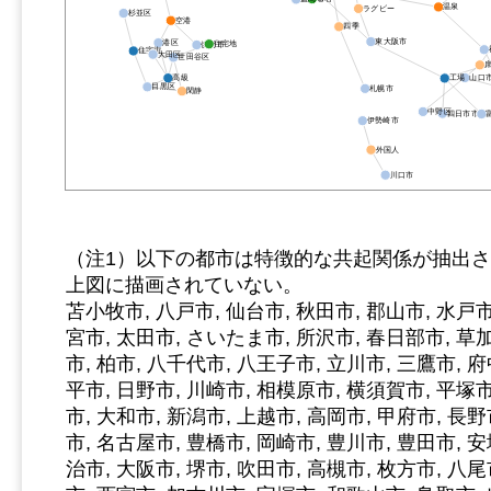
温泉
ラグビー
杉並区
空港
四季
東大阪市
港区
住宅地
伊丹市
住宅街
大田区
世田谷区
山口
高級
工場
目黒区
札幌市
閑静
中野区
四日市市
伊勢崎市
外国人
川口市
（注1）以下の都市は特徴的な共起関係が抽出
上図に描画されていない。
苫小牧市, 八戸市, 仙台市, 秋田市, 郡山市, 水戸市
宮市, 太田市, さいたま市, 所沢市, 春日部市, 草加
市, 柏市, 八千代市, 八王子市, 立川市, 三鷹市, 府
平市, 日野市, 川崎市, 相模原市, 横須賀市, 平塚市
市, 大和市, 新潟市, 上越市, 高岡市, 甲府市, 長野
市, 名古屋市, 豊橋市, 岡崎市, 豊川市, 豊田市, 安
治市, 大阪市, 堺市, 吹田市, 高槻市, 枚方市, 八尾