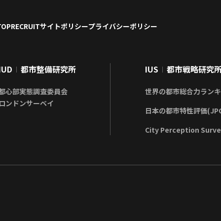
TOP
RECRUIT
サイトポリシー
プライバシーポリシー
IUD
都市整備研究所
IUS
都市戦略研究
都心部実態調査委員会
世界の都市総合力ランキング
ロンドンサーベイ
日本の都市特性評価(JPC
City Perception Surv