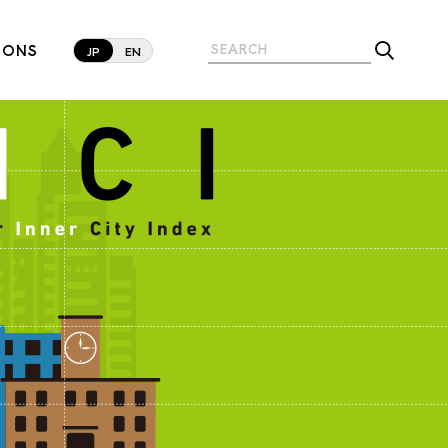
IONS
JP
EN